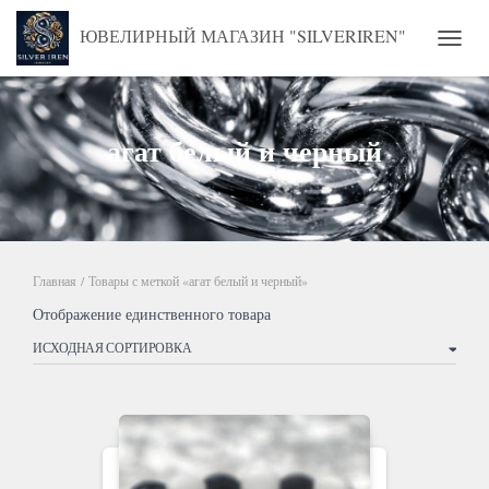
ЮВЕЛИРНЫЙ МАГАЗИН "SILVERIREN"
ПЕРЕ
агат белый и черный
Главная
/ Товары с меткой «агат белый и черный»
Отображение единственного товара