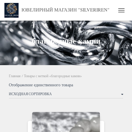
ЮВЕЛИРНЫЙ МАГАЗИН "SILVERIREN"
ПЕРЕ
благородные камни
Главная
/ Товары с меткой «благородные камни»
Отображение единственного товара