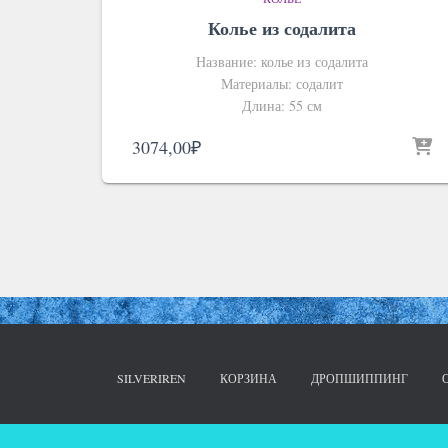
Колье из содалита
Название: колье из содалита
Материалы: содалит
Длина: 55 см
3074,00
₽
SILVERIREN
КОРЗИНА
ДРОПШИППИНГ