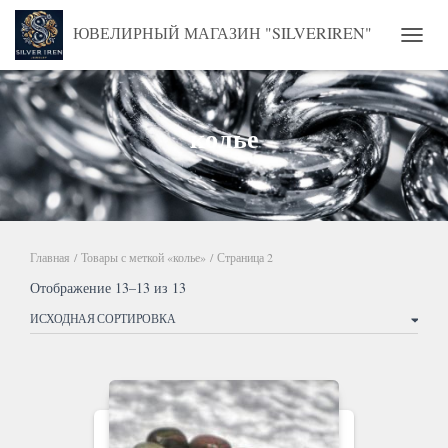
ЮВЕЛИРНЫЙ МАГАЗИН "SILVERIREN"
ПЕРЕ
колье
Главная
/
Товары с меткой «колье»
/ Страница 2
Отображение 13–13 из 13