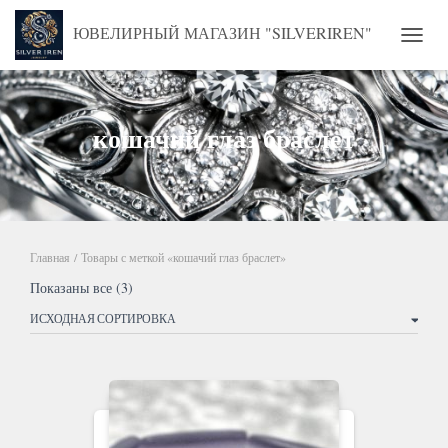
ЮВЕЛИРНЫЙ МАГАЗИН "SILVERIREN"
ПЕРЕ
кошачий глаз браслет
Главная
/ Товары с меткой «кошачий глаз браслет»
Показаны все (3)