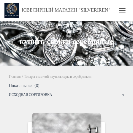
ЮВЕЛИРНЫЙ МАГАЗИН "SILVERIREN"
ПЕРЕ
купить серьги серебряные
Главная
/ Товары с меткой «купить серьги серебряные»
Показаны все (8)