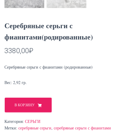
Серебряные серьги с
фианитами(родированные)
3380,00
₽
Серебряные серьги с фианитами (родированные)
Вес: 2,92 гр.
Количество
товара
В КОРЗИНУ
Серебряные
серьги
Категория:
СЕРЬГИ
с
Метки:
серебряные серьги
,
серебряные серьги с фианитами
фианитами(родированные)