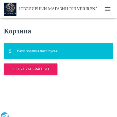
ЮВЕЛИРНЫЙ МАГАЗИН "SILVERIREN"
П
Е
Р
Корзина
Е
К
Л
Ю
Ч
Ваша корзина пока пуста.
И
Т
Ь
Н
ВЕРНУТЬСЯ В МАГАЗИН
А
В
И
Г
А
Ц
И
Ю