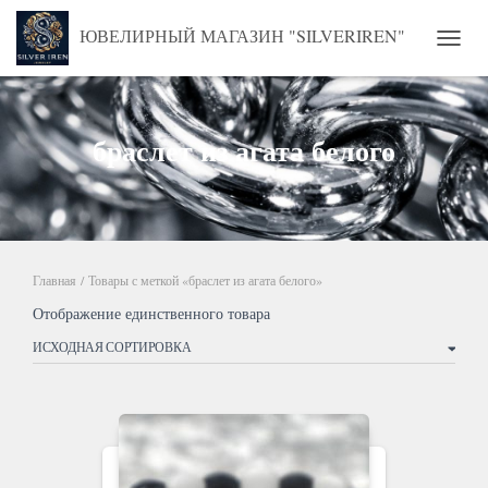
ЮВЕЛИРНЫЙ МАГАЗИН "SILVERIREN"
ПЕРЕ
браслет из агата белого
Главная
/ Товары с меткой «браслет из агата белого»
Отображение единственного товара