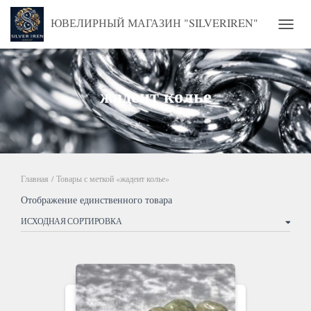
ЮВЕЛИРНЫЙ МАГАЗИН "SILVERIREN"
ПЕРЕ
жадеит колье
Главная
/ Товары с меткой «жадеит колье»
Отображение единственного товара