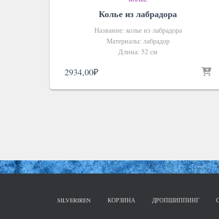
Колье из лабрадора
Название: колье из лабрадора
Материалы: лабрадор
Длина: 52 см
2934,00
₽
SILVERIREN
КОРЗИНА
ДРОПШИППИНГ