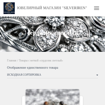
ЮВЕЛИРНЫЙ МАГАЗИН "SILVERIREN"
ПЕРЕ
сердолик светлый
Главная
/ Товары с меткой «сердолик светлый»
Отображение единственного товара