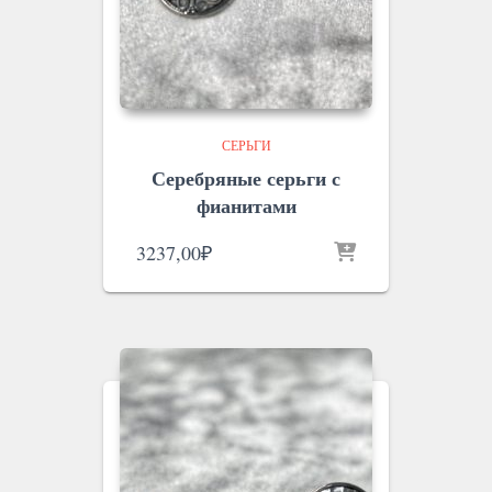
СЕРЬГИ
Серебряные серьги с
фианитами
3237,00
₽