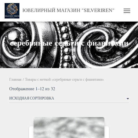
ЮВЕЛИРНЫЙ МАГАЗИН "SILVERIREN"
ПЕРЕ
серебряные серьги с фианитами
Главная
/ Товары с меткой «серебряные серьги с фианитами»
Отображение 1–12 из 32