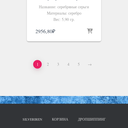
Название: серебряные серьги
Материалы: серебро
Вес: 5,90 гр.
2956,80
₽
1
2
3
4
5
→
SILVERIREN
КОРЗИНА
ДРОПШИППИНГ