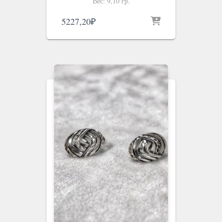
Вес: 9,10 гр.
5227,20
₽