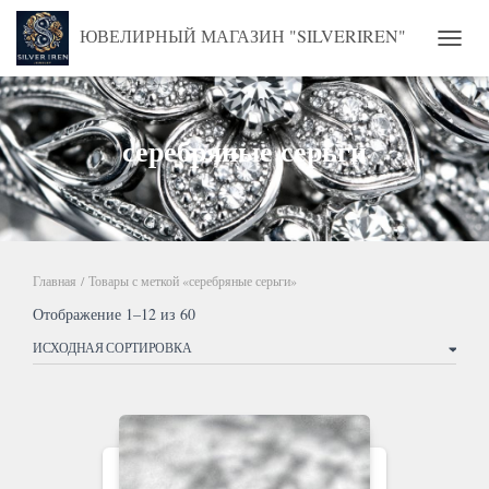
ЮВЕЛИРНЫЙ МАГАЗИН "SILVERIREN"
ПЕРЕ
серебряные серьги
Главная
/ Товары с меткой «серебряные серьги»
Отображение 1–12 из 60