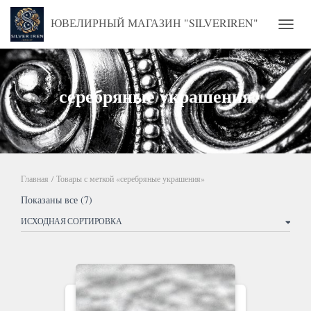
ЮВЕЛИРНЫЙ МАГАЗИН "SILVERIREN"
ПЕРЕ
серебряные украшения
Главная
/ Товары с меткой «серебряные украшения»
Показаны все (7)