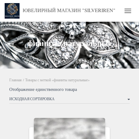
ЮВЕЛИРНЫЙ МАГАЗИН "SILVERIREN"
ПЕРЕ
фианиты натуральные
Главная
/ Товары с меткой «фианиты натуральные»
Отображение единственного товара