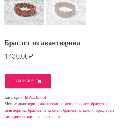
Браслет из авантюрина
1430,00
₽
Количество
товара
В КОРЗИНУ
Браслет
из
Категория:
БРАСЛЕТЫ
авантюрина
Метки:
авантюрин
,
авантюрин камень
,
браслет
,
браслет из
авантюрина
,
браслет из камней
,
браслет из камня
,
браслет из
самоцветов
,
камень авантюрин