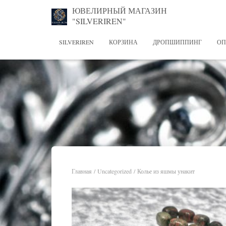
ЮВЕЛИРНЫЙ МАГАЗИН
"SILVERIREN"
SILVERIREN
КОРЗИНА
ДРОПШИППИНГ
ОП
Главная
/
Uncategorized
/ Колье из яшмы унакит