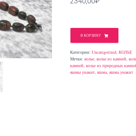
2340,00
₽
Количество
товара
В КОРЗИНУ
Колье
из
Категории:
Uncategorized
,
КОЛЬЕ
яшмы
Метки:
колье
,
колье из камней
,
кол
унакит
камней
,
колье из природных камне
яшмы унакит
,
яшма
,
яшма унакит