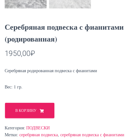
Серебряная подвеска с фианитами
(родированная)
1950,00
₽
Серебряная родированная подвеска с фианитами
Вес: 1 гр.
Количество
товара
В КОРЗИНУ
Серебряная
подвеска
Категория:
ПОДВЕСКИ
с
Метки:
серебряная подвеска
,
серебряная подвеска с фианитами
фианитами