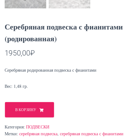
Серебряная подвеска с фианитами
(родированная)
1950,00
₽
Серебряная родированная подвеска с фианитами
Вес: 1,48 гр.
Количество
товара
В КОРЗИНУ
Серебряная
подвеска
Категория:
ПОДВЕСКИ
с
Метки:
серебряная подвеска
,
серебряная подвеска с фианитами
фианитами