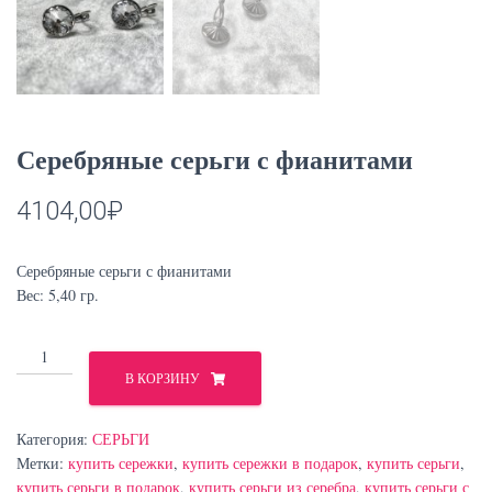
Серебряные серьги с фианитами
4104,00
₽
Серебряные серьги с фианитами
Вес: 5,40 гр.
Количество
товара
В КОРЗИНУ
Серебряные
серьги
Категория:
СЕРЬГИ
с
Метки:
купить сережки
,
купить сережки в подарок
,
купить серьги
,
фианитами
купить серьги в подарок
,
купить серьги из серебра
,
купить серьги с