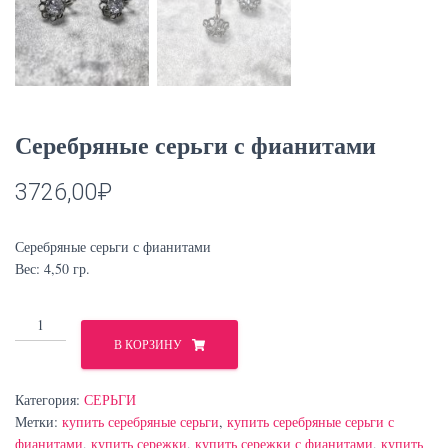
Серебряные серьги с фианитами
3726,00
₽
Серебряные серьги с фианитами
Вес: 4,50 гр.
Количество
товара
В КОРЗИНУ
Серебряные
серьги
Категория:
СЕРЬГИ
с
Метки:
купить серебряные серьги
,
купить серебряные серьги с
фианитами
фианитами
,
купить сережки
,
купить сережки с фианитами
,
купить