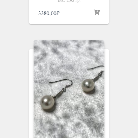
Вес: 2,92 гр.
3380,00
₽